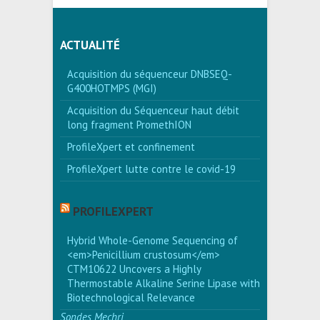
ACTUALITÉ
Acquisition du séquenceur DNBSEQ-
G400HOTMPS (MGI)
Acquisition du Séquenceur haut débit
long fragment PromethION
ProfileXpert et confinement
ProfileXpert lutte contre le covid-19
PROFILEXPERT
Hybrid Whole-Genome Sequencing of
<em>Penicillium crustosum</em>
CTM10622 Uncovers a Highly
Thermostable Alkaline Serine Lipase with
Biotechnological Relevance
Sondes Mechri