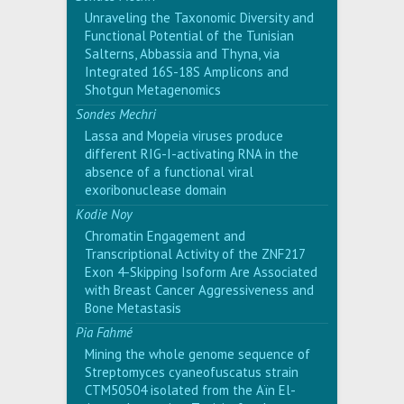
Unraveling the Taxonomic Diversity and
Functional Potential of the Tunisian
Salterns, Abbassia and Thyna, via
Integrated 16S-18S Amplicons and
Shotgun Metagenomics
Sondes Mechri
Lassa and Mopeia viruses produce
different RIG-I-activating RNA in the
absence of a functional viral
exoribonuclease domain
Kodie Noy
Chromatin Engagement and
Transcriptional Activity of the ZNF217
Exon 4-Skipping Isoform Are Associated
with Breast Cancer Aggressiveness and
Bone Metastasis
Pia Fahmé
Mining the whole genome sequence of
Streptomyces cyaneofuscatus strain
CTM50504 isolated from the Aïn El-